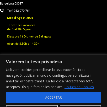
Barcelona 08037
Telf. 932 070 764
Mes d'Agost 2026
Tancat per vacances
del 3 al 30 d'agost
Dissabte 1 i Diumenge 2 d'agost
obert de 8.30h a 14:30h
Valorem la teva privadesa
Política de Cookies
Utilitzem cookies per millorar la teva experiència de
Avís Legal i Política de Privacitat
navegació, publicar anuncis o contingut personalitzats i
Contacte
analitzar el nostre trànsit. En fer clic a "Acceptar-ho tot",
acceptes l'ús que fem de les cookies.
Política de Cookies
ACCEPTAR