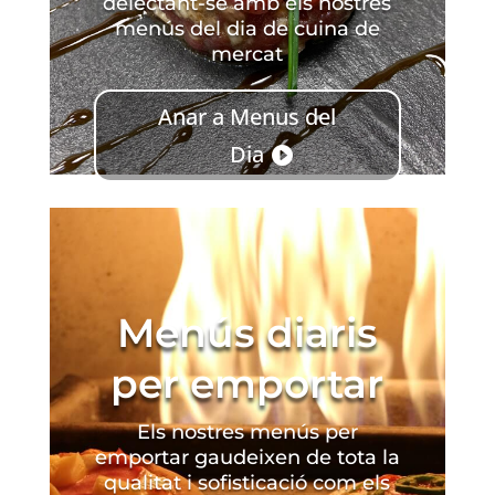
delectant-se amb els nostres
menús del dia de cuina de
mercat
Anar a Menus del
Dia
Menús diaris
per emportar
Els nostres menús per
emportar gaudeixen de tota la
qualitat i sofisticació com els