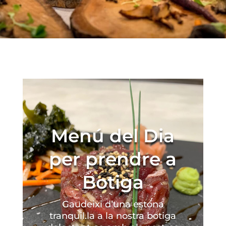
Menú del Dia
per prendre a
Botiga
Gaudeixi d’una estona
tranquil.la a la nostra botiga