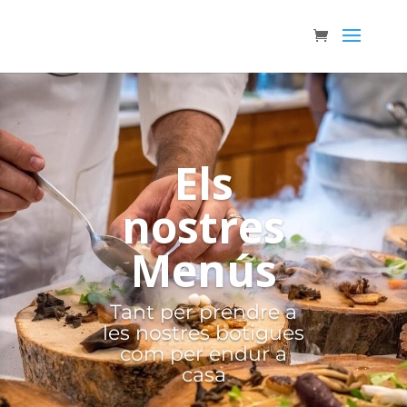
Els
nostres
Menús
Tant per prendre a
les nostres botigues
com per endur a
casa