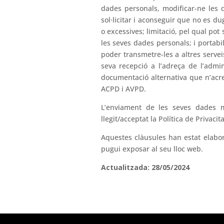
dades personals, modificar-ne les d
sol·licitar i aconseguir que no es 
o excessives; limitació, pel qual pot 
les seves dades personals; i portabi
poder transmetre-les a altres serve
seva recepció a l’adreça de l’admi
documentació alternativa que n’acred
ACPD i AVPD.
L’enviament de les seves dades mi
llegit/acceptat la Política de Privaci
Aquestes clàusules han estat elabor
pugui exposar al seu lloc web.
Actualitzada: 28/05/2024