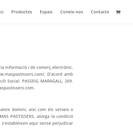
ici
Productes
Espais
Coneix-nos
Contacte
 la informació i de comerç electrònic,
ww.maspastissers.com/. D’acord amb
micili Social: PASSEIG MARAGALL, 269.
aspastissers.com.
ateix domini, així com els serveis o
e MAS PASTISSERS, atorga la condició
 s’estableixen aquí sense perjudicar