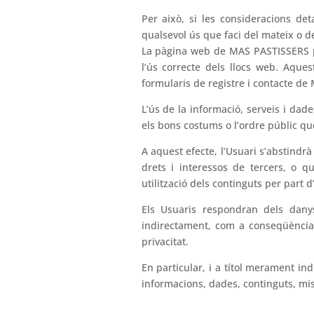
Per això, si les consideracions de
qualsevol ús que faci del mateix o del
La pàgina web de MAS PASTISSERS pro
l’ús correcte dels llocs web. Aques
formularis de registre i contacte de
L’ús de la informació, serveis i dad
els bons costums o l’ordre públic qu
A aquest efecte, l’Usuari s’abstindrà 
drets i interessos de tercers, o q
utilització dels continguts per part 
Els Usuaris respondran dels danys
indirectament, com a conseqüència 
privacitat.
En particular, i a títol merament in
informacions, dades, continguts, miss