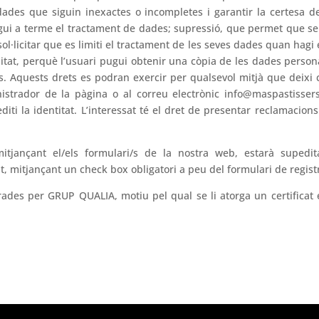
ades que siguin inexactes o incompletes i garantir la certesa d
dugui a terme el tractament de dades; supressió, que permet que 
sol·licitar que es limiti el tractament de les seves dades quan hagi e
litat, perquè l’usuari pugui obtenir una còpia de les dades personal
is. Aquests drets es podran exercir per qualsevol mitjà que deixi 
nistrador de la pàgina o al correu electrònic info@maspastisser
iti la identitat. L’interessat té el dret de presentar reclamacions
tjançant el/els formulari/s de la nostra web, estarà supedit
tat, mitjançant un check box obligatori a peu del formulari de regist
ades per GRUP QUALIA, motiu pel qual se li atorga un certificat 