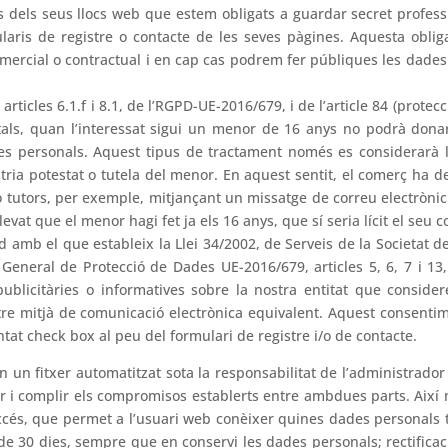
 dels seus llocs web que estem obligats a guardar secret profess
mularis de registre o contacte de les seves pàgines. Aquesta obli
comercial o contractual i en cap cas podrem fer públiques les dades p
ticles 6.1.f i 8.1, de l’RGPD-UE-2016/679, i de l’article 84 (protec
itals, quan l’interessat sigui un menor de 16 anys no podrà don
es personals. Aquest tipus de tractament només es considerarà l
 pàtria potestat o tutela del menor. En aquest sentit, el comerç ha 
o tutors, per exemple, mitjançant un missatge de correu electrònic
levat que el menor hagi fet ja els 16 anys, que sí seria lícit el seu
d amb el que estableix la Llei 34/2002, de Serveis de la Societat de
t General de Protecció de Dades UE-2016/679, articles 5, 6, 7 i
publicitàries o informatives sobre la nostra entitat que conside
ltre mitjà de comunicació electrònica equivalent. Aquest consentim
entat check box al peu del formulari de registre i/o de contacte.
 un fitxer automatitzat sota la responsabilitat de l’administra
litzar i complir els compromisos establerts entre ambdues parts. Ai
d’accés, que permet a l’usuari web conèixer quines dades personals 
e 30 dies, sempre que en conservi les dades personals; rectificac