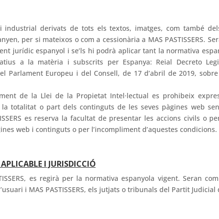
l i industrial derivats de tots els textos, imatges, com també de
nyen, per si mateixos o com a cessionària a MAS PASTISSERS. Ser
ment jurídic espanyol i se’ls hi podrà aplicar tant la normativa esp
latius a la matèria i subscrits per Espanya: Reial Decreto Legis
el Parlament Europeu i del Consell, de 17 d’abril de 2019, sobre e
ment de la Llei de la Propietat Intel·lectual es prohibeix expre
e la totalitat o part dels continguts de les seves pàgines web s
SERS es reserva la facultat de presentar les accions civils o p
gines web i continguts o per l’incompliment d’aquestes condicions.
 APLICABLE I JURISDICCIÓ
STISSERS, es regirà per la normativa espanyola vigent. Seran com
’usuari i MAS PASTISSERS, els jutjats o tribunals del Partit Judicia