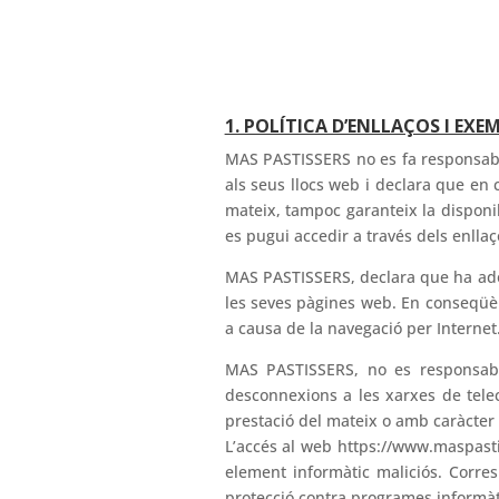
1. POLÍTICA D’ENLLAÇOS I EX
MAS PASTISSERS no es fa responsable
als seus llocs web i declara que en 
mateix, tampoc garanteix la disponibi
es pugui accedir a través dels enlla
MAS PASTISSERS, declara que ha adop
les seves pàgines web. En conseqüèn
a causa de la navegació per Internet
MAS PASTISSERS, no es responsabil
desconnexions a les xarxes de telec
prestació del mateix o amb caràcter 
L’accés al web https://www.maspastis
element informàtic maliciós. Corres
protecció contra programes informàt