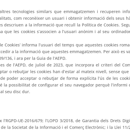
 altres tecnologies similars que emmagatzemen i recuperen in
alitats, com reconèixer un usuari i obtenir informació dels seus h
 descriuen a la informació que recull la Política de Cookies. Segu
a que les cookies s’associen a l’usuari anònim i al seu ordinado
 de Cookies’ informa l’usuari del temps que aquestes cookies roma
ccedir a la informació que aquestes emmagatzemen. Per això es va mo
09/136, i ara per la Guia de l’AEPD.
ies de l’AEPD, de juliol de 2023, que incorpora el criteri del C
eptar o rebutjar les cookies han d’estar al mateix nivell, sense q
ha de poder acceptar o rebutjar de forma explícita l’ús de les coo
é la possibilitat de configurar el seu navegador perquè l’informi 
 al seu disc dur.
 l’RGPD-UE-2016/679; l’LOPD 3/2018, de Garantia dels Drets Digit
 de la Societat de la Informació i el Comerç Electrònic; i la Llei 