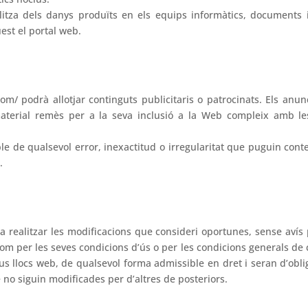
tza dels danys produïts en els equips informàtics, documents i/
est el portal web.
m/ podrà allotjar continguts publicitaris o patrocinats. Els anun
aterial remès per a la seva inclusió a la Web compleix amb le
de qualsevol error, inexactitud o irregularitat que puguin conten
.
 realitzar les modificacions que consideri oportunes, sense avís p
com per les seves condicions d’ús o per les condicions generals de
seus llocs web, de qualsevol forma admissible en dret i seran d’ob
 no siguin modificades per d’altres de posteriors.