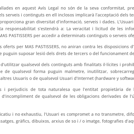
tallades en aquest Avís Legal no són de la seva conformitat, pr
s serveis i continguts en ell inclosos implicarà l’acceptació dels te
porciona gran diversitat d’informació, serveis i dades. L’Usuari
ta responsabilitat s’estendrà a: La veracitat i licitud de les inf
 MAS PASTISSERS per accedir a determinats continguts o serveis ofe
es oferts per MAS PASTISSERS, no aniran contra les disposicions d’a
e puguin suposar lesió dels drets de tercers o del funcionament de
d’utilitzar qualsevol dels continguts amb finalitats il·lícites i pro
ue de qualsevol forma puguin malmetre, inutilitzar, sobrecarre
d’altres Usuaris o de qualsevol Usuari d’Internet (hardware y softwar
 i perjudicis de tota naturalesa que l’entitat propietària de
d’incompliment de qualsevol de les obligacions derivades de l’ú
dicatiu i no exhaustiu, l’Usuari es compromet a no transmetre, dif
atges, gràfics, dibuixos, arxius de so i / o imatge, fotografies d’a