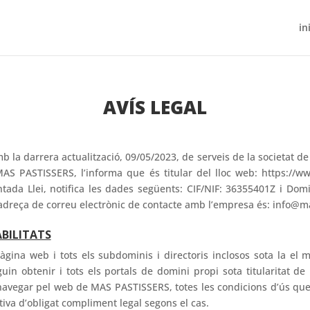
in
AVÍS LEGAL
 la darrera actualització, 09/05/2023, de serveis de la societat de
S PASTISSERS, l’informa que és titular del lloc web: https://w
entada Llei, notifica les dades següents: CIF/NIF: 36355401Z i Do
reça de correu electrònic de contacte amb l’empresa és: info@m
ABILITATS
àgina web i tots els subdominis i directoris inclosos sota la el m
guin obtenir i tots els portals de domini propi sota titularitat d
 navegar pel web de MAS PASTISSERS, totes les condicions d’ús que
tiva d’obligat compliment legal segons el cas.