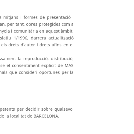
ls mitjans i formes de presentació i
an, per tant, obres protegides com a
anyola i comunitària en aquest àmbit,
latiu 1/1996, darrera actualització
ls drets d’autor i drets afins en el
ssament la reproducció, distribució,
ense el consentiment explícit de MAS
enals que consideri oportunes per la
petents per decidir sobre qualsevol
l de la localitat de BARCELONA.