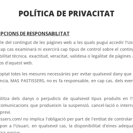
POLÍTICA DE PRIVACITAT
EMPCIONS DE RESPONSABILITAT
 del contingut de les pàgines web a les quals pugui accedir l’Usua
cap cas examinarà ni exercirà cap tipus de control sobre el conting
litat tècnica, exactitud, veracitat, validesa o legalitat de pàgines 
ços d’aquest web.
tat totes les mesures necessàries per evitar qualsevol dany que 
cia, MAS PASTISSERS, no es fa responsable, en cap cas, dels even
.
itza dels danys o perjudicis de qualsevol tipus produïts en l’
omunicacions que produeixin la suspensió, cancel·lació o interr
previ.
sers.com/ no implica l’obligació per part de l’entitat de controlar 
pon a l’Usuari, en qualsevol cas, la disponibilitat d’eines adequa
ics nocius.