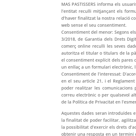
MAS PASTISSERS informa els usuaris
l’entitat reculli mitjançant els for
d’haver finalitzat la nostra relació 
web sense el seu consentiment.
Consentiment del menor: Segons els ar
3/2018, de Garantia dels Drets Dig
comerç online reculli les seves dad
autoritza el titular o titulars de la
el consentiment explícit dels pares 
un enllaç a un formulari electrònic, l
Consentiment de l’interessat: D’acor
en el seu article 21, i el Reglamen
poder realitzar les comunicacions 
correu electrònic o per qualsevol a
de la Política de Privacitat en l’esm
Aquestes dades seran introduïdes en
la finalitat de poder facilitar, agi
la possibilitat d’exercir els drets 
obtenir una resposta en un termini d