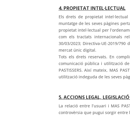
4. PROPIETAT INTEL·LECTUAL
Els drets de propietat intel·lectua
muntatge de les seves pàgines perta
propietat intel·lectual per l’ordena
com els tractats internacionals re
30/03/2023; Directiva-UE-2019/790 d
mercat únic digital.
Tots els drets reservats. En compli
comunicació pública i utilització d
PASTISSERS. Així mateix, MAS PASTIS
utilització indeguda de les seves pà
5. ACCIONS LEGAL, LEGISLACIÓ
La relació entre l’usuari i MAS PA
controvèrsia que pugui sorgir entre l