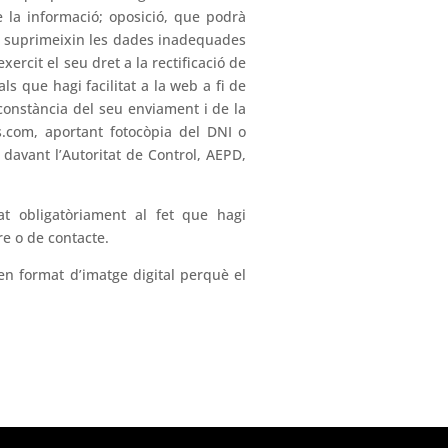
e la informació; oposició, que podrà
se suprimeixin les dades inadequades
xercit el seu dret a la rectificació de
s que hagi facilitat a la web a fi de
constància del seu enviament i de la
s.com, aportant fotocòpia del DNI o
 davant l’Autoritat de Control, AEPD,
at obligatòriament al fet que hagi
re o de contacte.
en format d’imatge digital perquè el