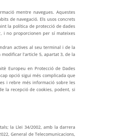
formació mentre navegues. Aquestes
àbits de navegació. Els usos concrets
int la política de protecció de dades
r, i no proporcionen per sí mateixes
ndran actives al seu terminal i de la
dificar l’article 5, apartat 3, de la
omitè Europeu en Protecció de Dades
ue cap opció sigui més complicada que
kies i rebre més informació sobre les
de la recepció de cookies, podent, si
als; la Llei 34/2002, amb la darrera
11/2022, General de Telecomunicacions,