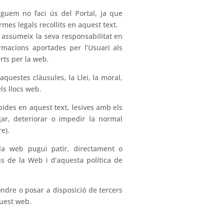
eguem no faci ús del Portal, ja que
rmes legals recollits en aquest text.
 assumeix la seva responsabilitat en
ormacions aportades per l’Usuari als
rts per la web.
questes clàusules, la Llei, la moral,
ls llocs web.
hibides en aquest text, lesives amb els
gar, deteriorar o impedir la normal
e).
 la web pugui patir, directament o
s de la Web i d’aquesta política de
ondre o posar a disposició de tercers
quest web.