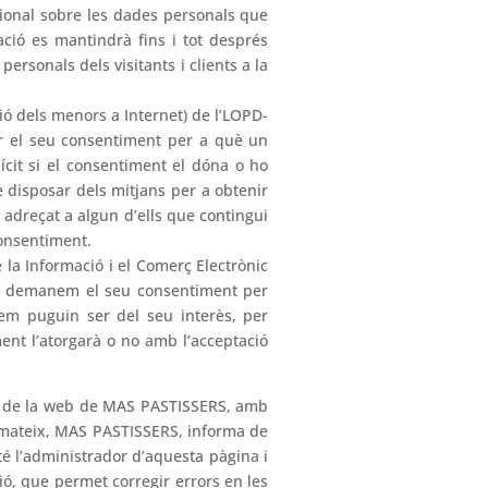
ional sobre les dades personals que
gació es mantindrà fins i tot després
ersonals dels visitants i clients a la
ció dels menors a Internet) de l’LOPD-
ar el seu consentiment per a què un
ícit si el consentiment el dóna o ho
de disposar dels mitjans per a obtenir
 adreçat a algun d’ells que contingui
 consentiment.
 la Informació i el Comerç Electrònic
 13, demanem el seu consentiment per
rem puguin ser del seu interès, per
ent l’atorgarà o no amb l’acceptació
dor de la web de MAS PASTISSERS, amb
xí mateix, MAS PASTISSERS, informa de
té l’administrador d’aquesta pàgina i
ió, que permet corregir errors en les