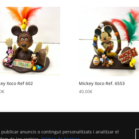
ey Xoco Ref 602
Mickey Xoco Ref. 6553
0
€
40,00
€
1
2
3
4
5
6
7
→
 publicar anuncis o contingut personalitzats i analitzar el