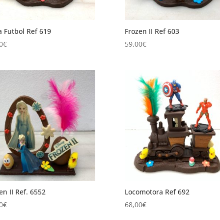
 Futbol Ref 619
Frozen II Ref 603
0
€
59,00
€
en II Ref. 6552
Locomotora Ref 692
0
€
68,00
€