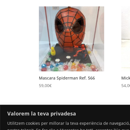
Mascara Spiderman Ref. 566
Mick
59,00
€
54,0
←
Valorem la teva privadesa
Utilitzem cookies per millorar la teva experiència de navegació,