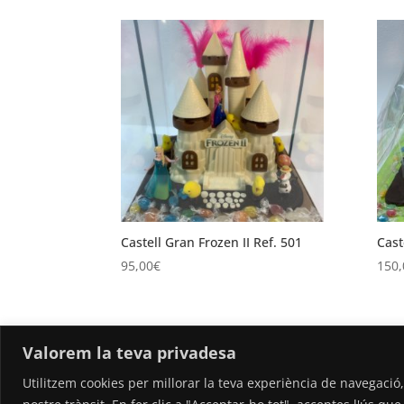
Castell Gran Frozen II Ref. 501
Cast
95,00
€
150,
Valorem la teva privadesa
Utilitzem cookies per millorar la teva experiència de navegació,