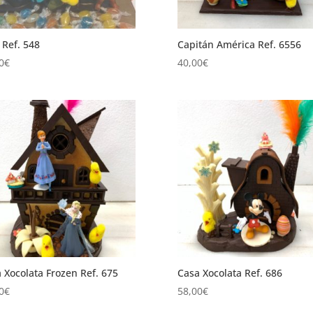
 Ref. 548
Capitán América Ref. 6556
0
€
40,00
€
 Xocolata Frozen Ref. 675
Casa Xocolata Ref. 686
0
€
58,00
€