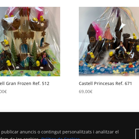
ell Gran Frozen Ref. 512
Castell Princesas Ref. 671
00
€
69,00
€
1
2
3
4
5
6
7
→
 publicar anuncis o contingut personalitzats i analitzar el