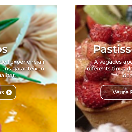
os
Pastiss
de l’experiència i
A vegades apo
 ens garanteixen
diferents tipus de
alitat.
ide
os
Veure P