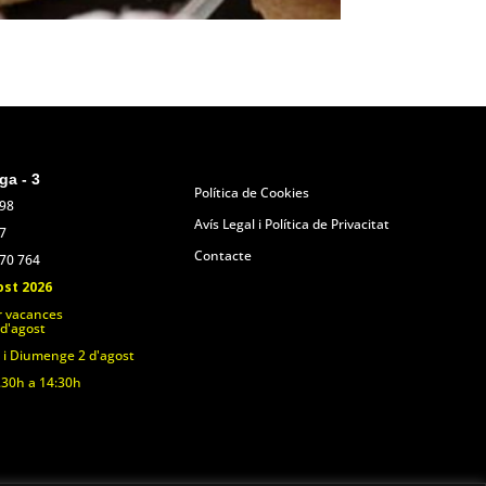
ga - 3
Política de Cookies
398
Avís Legal i Política de Privacitat
7
Contacte
070 764
ost 2026
r vacances
 d'agost
 i Diumenge 2 d'agost
.30h a 14:30h