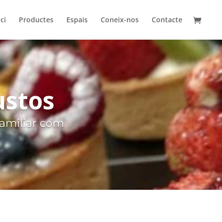
ici
Productes
Espais
Coneix-nos
Contacte
ustos
familiar com