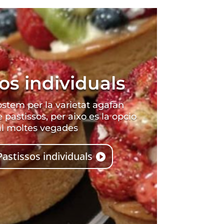
os individuals
stem per la varietat agafan
 pastissos, per aixo es la opcio
al moltes vegades
astissos individuals