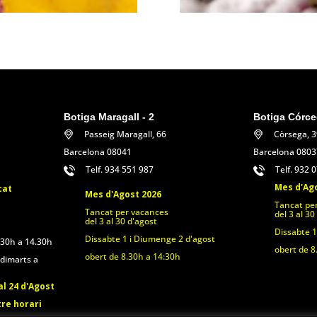
Botiga Maragall - 2
Botiga Córce
Passeig Maragall, 66
Còrsega, 
Barcelona 08041
Barcelona 0803
Telf. 934 551 987
Telf. 932 
Mes d'Ag
cat
Mes d'Agost 2026
Tancat pe
Tancat per vacances
del 3 al 30
del 3 al 30 d'agost
Dissabte 1
Dissabte 1 i Diumenge 2 d'agost
.30h a 14.30h
obert de 8
obert de 8.30h a 14:30h
 dimarts a
l 24 d'Agost
tre horari