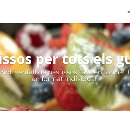
in
issos per tots els g
pli ventall de pastissos tant en format 
en format individual