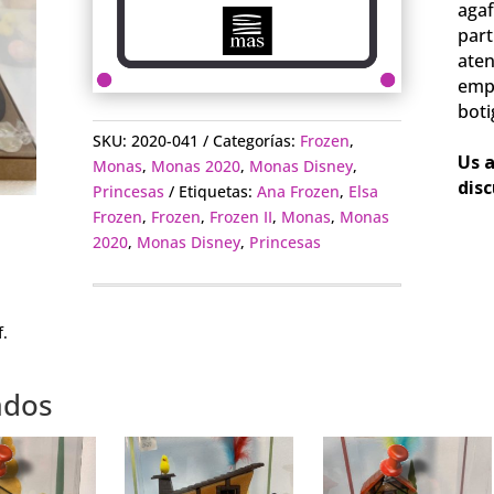
agaf
par
ate
empo
boti
⠀⠀
SKU:
2020-041
Categorías:
Frozen
,
Us a
Monas
,
Monas 2020
,
Monas Disney
,
disc
Princesas
Etiquetas:
Ana Frozen
,
Elsa
Frozen
,
Frozen
,
Frozen II
,
Monas
,
Monas
2020
,
Monas Disney
,
Princesas
.
ados