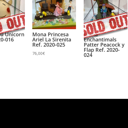
u Unicorn
Mona Princesa
Mona
20-016
Ariel La Sirenita
Enchantimals
Ref. 2020-025
Patter Peacock y
Flap Ref. 2020-
76,00
€
024