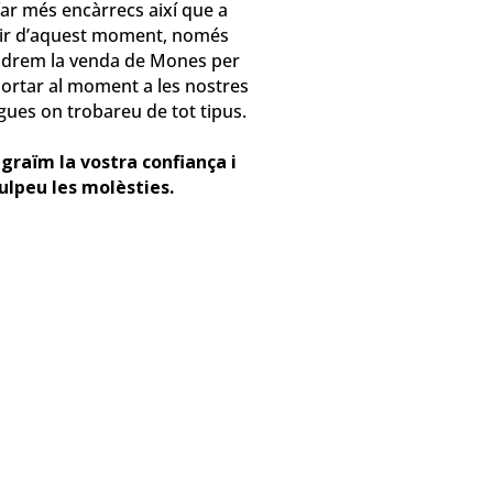
ar més encàrrecs així que a
tir d’aquest moment, només
ndrem la venda de Mones per
rtar al moment a les nostres
gues on trobareu de tot tipus.
⠀⠀⠀⠀⠀⠀⠀
graïm la vostra confiança i
ulpeu les molèsties.