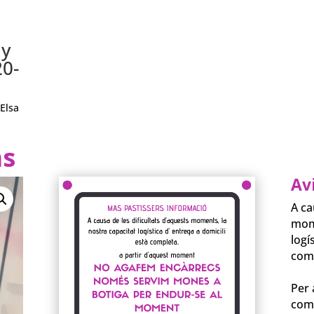
 y
20-
Elsa
as
Av
A ca
mome
logí
com
⠀⠀
Per 
com