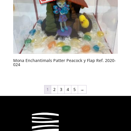
Mona Enchantimals Patter Peacock y Flap Ref. 2020-
024
1
2
3
4
5
→