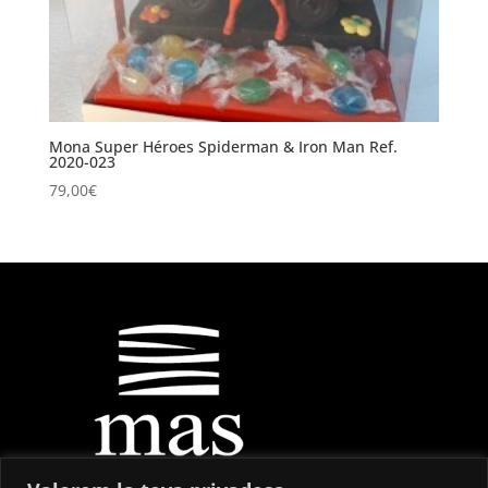
Mona Super Héroes Spiderman & Iron Man Ref.
2020-023
79,00
€